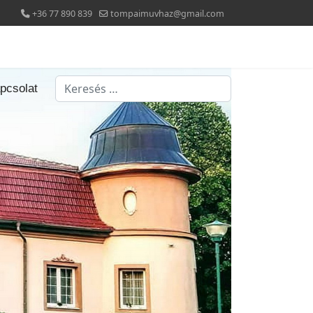
+36 77 890 839
tompaimuvhaz@gmail.com
Keresés...
pcsolat