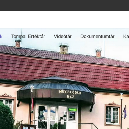
ók
Tompai Értéktár
Videótár
Dokumentumtár
Ka