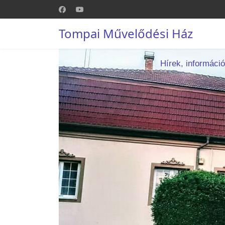
Tompai Művelődési Ház
Hírek, informáci