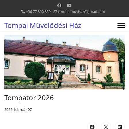
+36 77 890 839
tompaimuvhaz@gmail.com
Tompai Művelődési Ház
Tompator 2026
2026. február 07