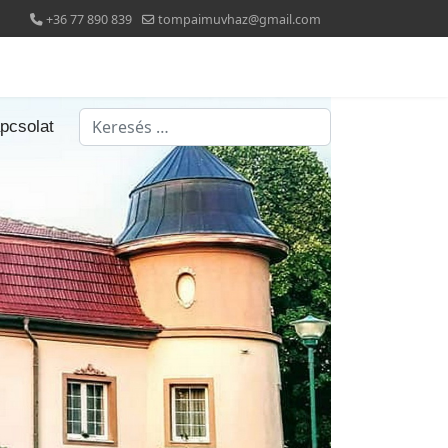
+36 77 890 839
tompaimuvhaz@gmail.com
Keresés...
pcsolat