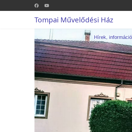
Tompai Művelődési Ház
Hírek, informáci