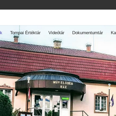
ók
Tompai Értéktár
Videótár
Dokumentumtár
Ka