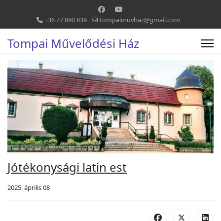
+36 77 890 839
tompaimuvhaz@gmail.com
Tompai Művelődési Ház
Jótékonysági latin est
2025. április 08