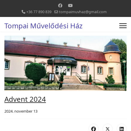
+36 77 890 839
tompaimuvhaz@gmail.com
Tompai Művelődési Ház
Advent 2024
2024. november 13