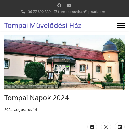
+36 77 890 839
tompaimuvhaz@gmail.com
Tompai Művelődési Ház
Tompai Napok 2024
2024. augusztus 14